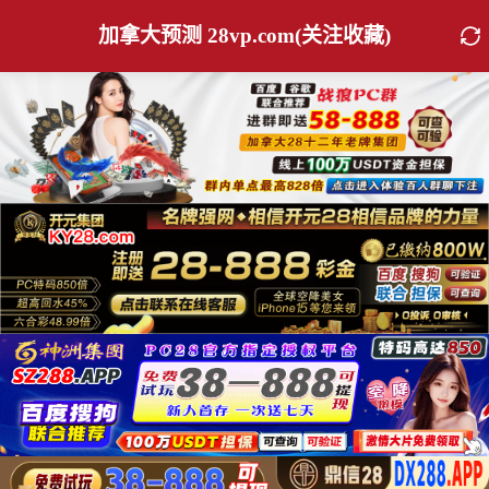
加拿大预测 28vp.com(关注收藏)