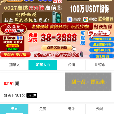
加拿大
加拿大西
台湾
比特币
6
4
9
19
+
+
=
62191
期
大
单
距离下期开奖
02
:
28
结果
走势
统计
预测
期号
时间
号码